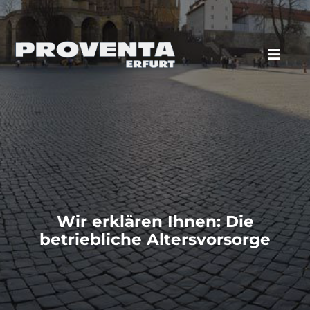
Zum
Inhalt
springen
Toggl
Navig
Unser Team
Kundenstimmen
Produktpalette
Wir erklären Ihnen: Die
Aktuelles
betriebliche Altersvorsorge
Karriere