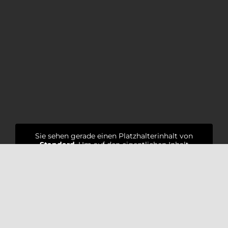
Sie sehen gerade einen Platzhalterinhalt von
Standard
. Um auf den eigentlichen Inhalt
zuzugreifen, klicken Sie auf den Button unten.
Bitte beachten Sie, dass dabei Daten an
Drittanbieter weitergegeben werden.
Inhalt entsperren
Weitere Informationen